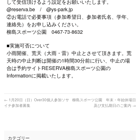
して受信頂けるよう設定をお願いいたします。
@reserva.be / @ys-park.jp
②お電話で必要事項（参加希望日、参加者氏名、学年、
連絡先）をお申し込みください。
柳島スポーツ公園 0467-73-8632
■実施可否について
小雨開催、荒天（大雨・雷）中止とさせて頂きます。荒
天時の中止判断は開催の1時間30分前に行い、中止の場
合は予約サイトRESERVA柳島スポーツ公園の
Informationに掲載いたします。
←
1月20日（日）Over30個人参加ソサ
柳島スポーツ公園 年末・年始休場日
イチ参加者募集
及び支払期日のご案内
→
カテゴリー