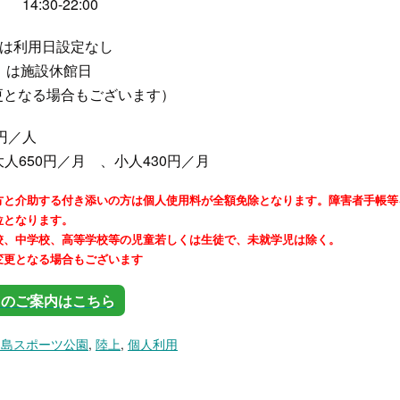
14:30-22:00
日) は利用日設定なし
火）は施設休館日
変更となる場合もございます）
0円／人
人650円／月 、小人430円／月
方と介助する付き添いの方は個人使用料が全額免除となります。障害者手帳等
位となります。
校、中学校、高等学校等の児童若しくは生徒で、未就学児は除く。
変更となる場合もございます
用のご案内はこちら
柳島スポーツ公園
,
陸上
,
個人利用