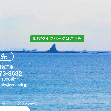
アクセスページはこちら
せ先
園管理室
73-8632
1300番地
nfo@ys-park.jp
ルネスパーク株式会社