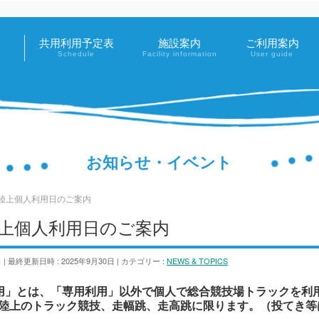
共用利用予定表
施設案内
ご利用案内
Schedule
Facility information
User guide
お知らせ・イベント
の陸上個人利用日のご案内
陸上個人利用日のご案内
日
最終更新日時 : 2025年9月30日
カテゴリー :
NEWS & TOPICS
用」とは、「専用利用」以外で個人で総合競技場トラックを利
陸上のトラック競技、走幅跳、走高跳に限ります。（投てき等