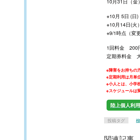
10月31日（金） 
※10月 5日 (
※10月14日(
※9/1時点（
1回料金 20
定期券料金 大
※障害をお持ちの
※定期利用は月単
※小人とは、小学
※スケジュールは
陸上個人利
投稿タグ
関連記事