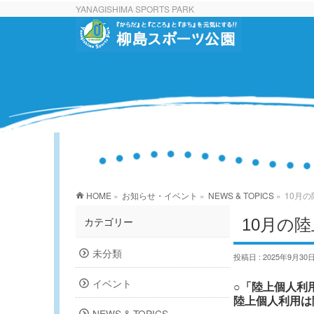
YANAGISHIMA SPORTS PARK
HOME
»
お知らせ・イベント
»
NEWS & TOPICS
»
10月
10月の
カテゴリー
未分類
投稿日 : 2025年9月30
イベント
○「陸上個人利
陸上個人利用は
NEWS & TOPICS