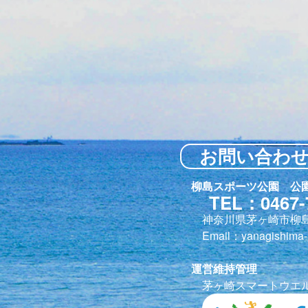
お問い合わ
柳島スポーツ公園 公
TEL：0467-
神奈川県茅ヶ崎市柳島
Email：yanagishima-i
運営維持管理
茅ヶ崎スマートウエ